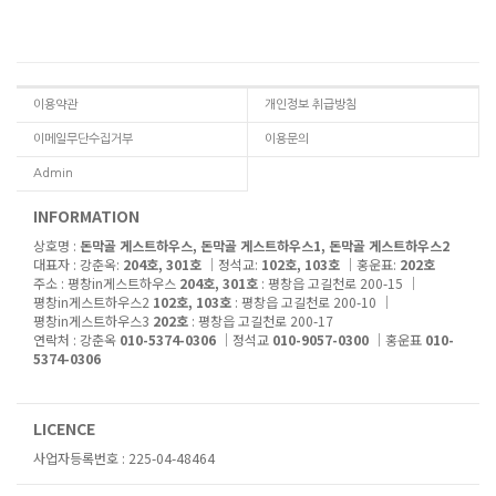
이용약관
개인정보 취급방침
이메일무단수집거부
이용문의
Admin
INFORMATION
상호명 :
돈막골 게스트하우스, 돈막골 게스트하우스1, 돈막골 게스트하우스2
대표자 : 강춘옥:
204호, 301호
│정석교:
102호, 103호
│홍운표:
202호
주소 : 평창in게스트하우스
204호, 301호
: 평창읍 고길천로 200-15 │
평창in게스트하우스2
102호, 103호
: 평창읍 고길천로 200-10 │
평창in게스트하우스3
202호
: 평창읍 고길천로 200-17
연락처 : 강춘옥
010-5374-0306
│정석교
010-9057-0300
│홍운표
010-
5374-0306
대표전화 : 033-332-0550
LICENCE
사업자등록번호 : 225-04-48464