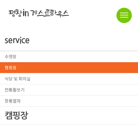
service
수영장
캠핑장
식당 및 회의실
전통활쏘기
깡통열차
캠핑장